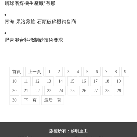
鋼球磨煤機生產廠*有那
青海-果洛藏族-石頭破碎機銷售商
瀝青混合料機制砂技術要求
首頁
上一頁
1
2
3
4
5
6
7
8
9
10
11
12
13
14
15
16
17
18
19
20
21
22
23
24
25
26
27
28
29
30
下一頁
最后一頁
版權所有：黎明重工