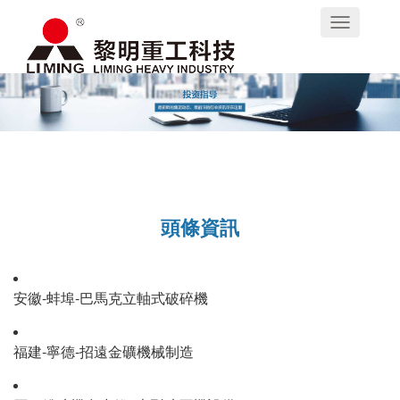
Toggle
navigation
頭條資訊
安徽-蚌埠-巴馬克立軸式破碎機
福建-寧德-招遠金礦機械制造