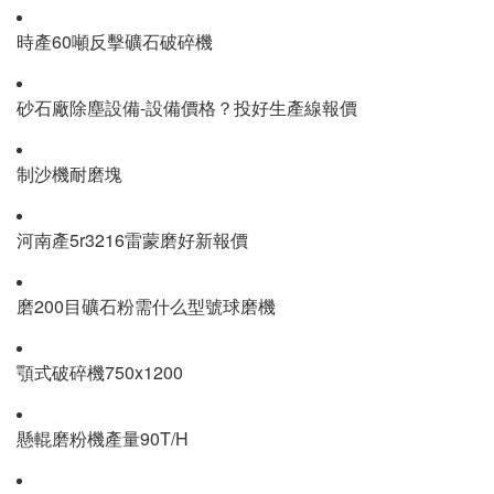
時產60噸反擊礦石破碎機
砂石廠除塵設備-設備價格？投好生產線報價
制沙機耐磨塊
河南產5r3216雷蒙磨好新報價
磨200目礦石粉需什么型號球磨機
顎式破碎機750x1200
懸輥磨粉機產量90T/H