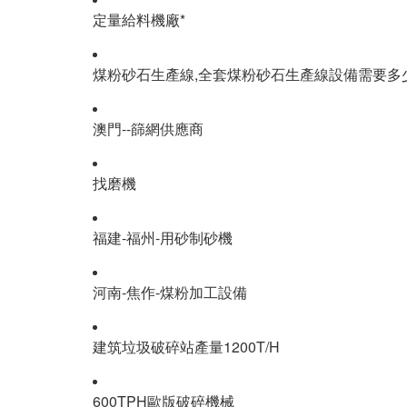
定量給料機廠*
煤粉砂石生產線,全套煤粉砂石生產線設備需要多
澳門--篩網供應商
找磨機
福建-福州-用砂制砂機
河南-焦作-煤粉加工設備
建筑垃圾破碎站產量1200T/H
600TPH歐版破碎機械