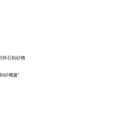
河卵石制砂機
制砂機廠*