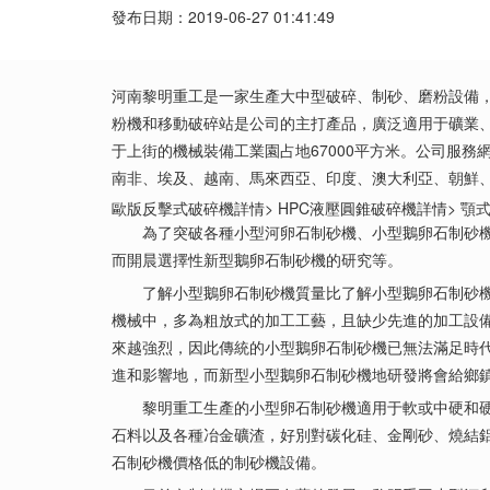
發布日期：2019-06-27 01:41:49
河南黎明重工是一家生產大中型破碎、制砂、磨粉設備
粉機和移動破碎站是公司的主打產品，廣泛適用于礦業、
于上街的機械裝備工業園占地67000平方米。公司服
南非、埃及、越南、馬來西亞、印度、澳大利亞、朝鮮
歐版反擊式破碎機詳情> HPC液壓圓錐破碎機詳情> 顎式
為了突破各種小型河卵石制砂機、小型鵝卵石制砂機實
而開晨選擇性新型鵝卵石制砂機的研究等。
了解小型鵝卵石制砂機質量比了解小型鵝卵石制砂機價
機械中，多為粗放式的加工工藝，且缺少先進的加工設
來越強烈，因此傳統的小型鵝卵石制砂機已無法滿足時
進和影響地，而新型小型鵝卵石制砂機地研發將會給鄉
黎明重工生產的小型卵石制砂機適用于軟或中硬和硬物
石料以及各種冶金礦渣，好別對碳化硅、金剛砂、燒結
石制砂機價格低的制砂機設備。