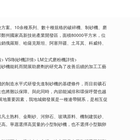
方案。10余種系列、數十種規格的破碎機、制砂機、磨
州國家高新技術產業開發區，面積80000平方米，位
品遠銷俄羅斯、哈薩克斯坦、阿塞拜疆、土耳其、科威特、
 VSI制砂機詳情> LM立式磨粉機詳情>
砂機能耗而開展助磨劑的研究為了改善后續的加工工藝
的制造水平式研發先進制砂機的基礎條件，而目前礦石
性也將難以保障。與此同時，內節能減排和環保呼聲也越
展地重要因素，我地城鄉發展是一種連帶關系，是相互促
凡土熟料、金剛砂、河卵石、玻璃原料、機制建筑砂、
更高。寧愿選擇高質量的小型制砂機，也不選擇小型鵝卵