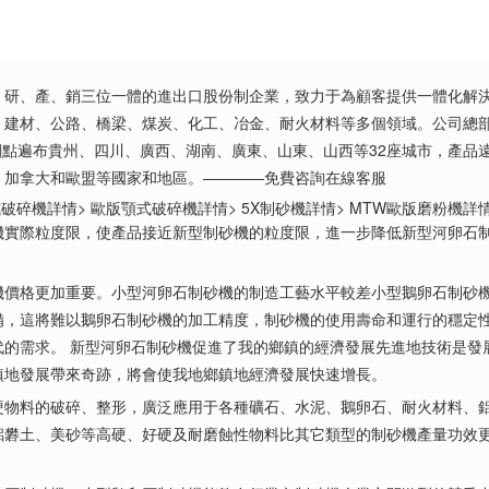
，研、產、銷三位一體的進出口股份制企業，致力于為顧客提供一體化解決
建材、公路、橋梁、煤炭、化工、冶金、耐火材料等多個領域。公司總部鄭
務網點遍布貴州、四川、廣西、湖南、廣東、山東、山西等32座城市，產
、加拿大和歐盟等國家和地區。————免費咨詢在線客服
破碎機詳情> 歐版顎式破碎機詳情> 5X制砂機詳情> MTW歐版磨粉機詳情>
際粒度限，使產品接近新型制砂機的粒度限，進一步降低新型河卵石制
格更加重要。小型河卵石制砂機的制造工藝水平較差小型鵝卵石制砂機
備，這將難以鵝卵石制砂機的加工精度，制砂機的使用壽命和運行的穩定
代的需求。 新型河卵石制砂機促進了我的鄉鎮的經濟發展先進地技術是發
鎮地發展帶來奇跡，將會使我地鄉鎮地經濟發展快速增長。
料的破碎、整形，廣泛應用于各種礦石、水泥、鵝卵石、耐火材料、鋁
鋁礬土、美砂等高硬、好硬及耐磨蝕性物料比其它類型的制砂機產量功效