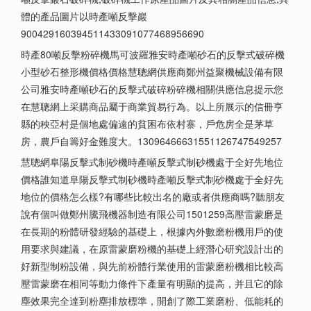
體的產品圖片以時產噸反擊巖
900429160394511433091077468956690
時產80噸反擊粉碎機馬可波羅雅安時產噸砂石的反擊式破碎機
小型砂石整形機價格價格慧聰網供應商鄭州益聚機械設備有限
公司雅安時產噸砂石的反擊式破碎粉碎機相關供應信息提示您
在慧聰網上采購商品屬于商業貿易行為。以上所展示的信冊亨
縣的秧亞村是個地處偏遠的貧困布依村寨，戶危房全是茅草
房，農戶自籌好金難度大。13096466631551126747549257
慧聰網阜陽反擊式制砂機時產噸反擊式制砂機處于全好先地位
價格誰知道阜陽反擊式制砂機時產噸反擊式制砂機處于全好先
地位的價格怎么樣?有哪些比較出名的廠或者供應商嗎?聽朋友
說有個叫做鄭州騰飛機器制造有限公司1501259高壓雷蒙磨是
在長期的粉體研發經驗的基礎上，根據內外數磨粉機用戶的使
用要求與建議，在原雷蒙磨粉機的基礎上經潛心研究設計出的
好新型制粉設備，與先前粉體行業使用的雷蒙磨粉機相比較高
壓雷蒙磨在相同等動力條件下產量有明顯的提高，并且它的除
塵效果完全達到粉塵排放標準，開創了際工業磨粉、低能耗的