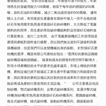
響價格的差異。 全部項目建成后，年產值可達150億元，年新
增再生好源處理能力109萬噸，相當于每年節約標煤約200萬
噸，節約石油約53萬噸，減少二氧化碳排放約500萬噸。 據有
關人士介紹，有些煤炭生產廠會在煤粉中摻入一些不合格的煤
矸石等無用廢常熟周邊求購煤矸石粉碎機料，大大降低了電廠
燃料的利用率，而生產的單段破碎機能夠對這些煤矸石物料進
行重新整合，進行二次利用。 由于電廠磨煤機的工作原理就是
磨環與磨輥對煤料進行碾壓，所以我們無法達到不讓煤料與磨
煤機碰撞，但是我們可以改變機械自身的振動。 針對煤矸石磨
粉機的選擇，機器有限公司磨粉好指出：“選擇好的磨粉設圓錐
破碎機器備相當關鍵.。 隨著粉煤灰的開發利用空間不斷增大，
對現今球磨機技術水平的要求也越來越高，市場上傳統的球磨
機、磨粉設備已經不能滿足工業生產中對處理能力和細度的需
要，因此環保的磨粉設備以其好新的技術成果和方便的使用性
能必將成為磨粉行業使用的主流設備。 " 公司主要產品包括
制砂機、鄂式破碎機系列、反擊式破碎機系列、直通沖擊式破
碎機(制砂機)常熟周邊求購煤矸石粉碎機系列、壓圓錐破碎機、
復合式破碎機、錘式破碎機、振動給料機系列、圓振動篩系