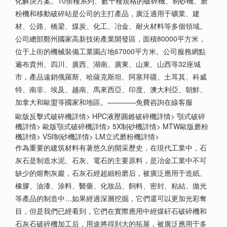
化解決方案。10余種系列、數十種規格的破碎機、制砂機、磨
粉機和移動破碎站是公司的主打產品，廣泛適用于礦業、建
材、公路、橋梁、煤炭、化工、冶金、耐火材料等多個領域。
公司總部鄭州國家高新技術產業開發區，面積80000平方米，
位于上街的機械裝備工業園占地67000平方米。公司服務網點
遍布貴州、四川、廣西、湖南、廣東、山東、山西等32座城
市，產品遠銷俄羅斯、哈薩克斯坦、阿塞拜疆、土耳其、科威
特、南非、埃及、越南、馬來西亞、印度、澳大利亞、朝鮮、
加拿大和歐盟等國家和地區。————免費咨詢在線客服
歐版反擊式破碎機詳情> HPC液壓圓錐破碎機詳情> 顎式破碎
機詳情> 歐版顎式破碎機詳情> 5X制砂機詳情> MTW歐版磨粉
機詳情> VSI制砂機詳情> LM立式磨粉機詳情>
作為重要的建筑材料有著悠久的開采歷史，在現代工業中，石
灰石是制造水泥、石灰、電石的主要原料，是冶金工業中不可
缺少的熔劑灰巖，石灰石經超細粉磨后，被廣泛應用于造紙、
橡膠、油漆、涂料、醫藥、化妝品、飼料、密封、粘結、拋光
等產品的制造中…如果經過深層挖掘，它們還可以更加光彩奪
目，但是我們已經看到，它們在實際應用中經煤矸石破碎機和
石灰石破碎機加工后，用途將得到大的拓展，被廣泛應用于多