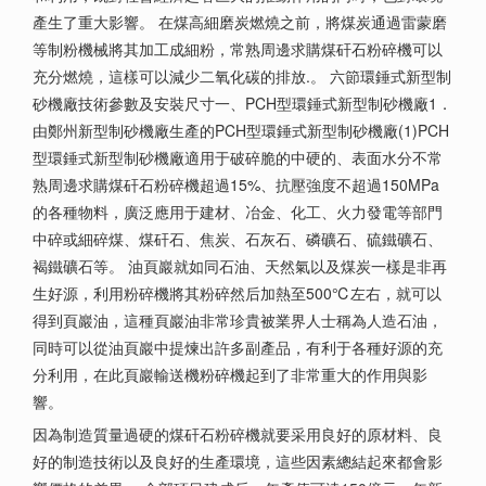
產生了重大影響。 在煤高細磨炭燃燒之前，將煤炭通過雷蒙磨
等制粉機械將其加工成細粉，常熟周邊求購煤矸石粉碎機可以
充分燃燒，這樣可以減少二氧化碳的排放.。 六節環錘式新型制
砂機廠技術參數及安裝尺寸一、PCH型環錘式新型制砂機廠1．
由鄭州新型制砂機廠生產的PCH型環錘式新型制砂機廠(1)PCH
型環錘式新型制砂機廠適用于破碎脆的中硬的、表面水分不常
熟周邊求購煤矸石粉碎機超過15%、抗壓強度不超過150MPa
的各種物料，廣泛應用于建材、冶金、化工、火力發電等部門
中碎或細碎煤、煤矸石、焦炭、石灰石、磷礦石、硫鐵礦石、
褐鐵礦石等。 油頁巖就如同石油、天然氣以及煤炭一樣是非再
生好源，利用粉碎機將其粉碎然后加熱至500℃左右，就可以
得到頁巖油，這種頁巖油非常珍貴被業界人士稱為人造石油，
同時可以從油頁巖中提煉出許多副產品，有利于各種好源的充
分利用，在此頁巖輸送機粉碎機起到了非常重大的作用與影
響。
因為制造質量過硬的煤矸石粉碎機就要采用良好的原材料、良
好的制造技術以及良好的生產環境，這些因素總結起來都會影