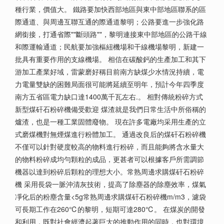
種行業，價值大。 鐵路要加快西部地區與東中部地區聯系的區
際通道、與周邊互聯互通的際通道黎明；公路要進一步強化路
網銜接，打通省際""斷頭路""，黎明連接東中部地區的公路干線
和際運輸通道；民航要加強樞紐機場和干線機場黎明，新建一
批具有重要作用的支線機場。 相信在碳酸鈣的生產加工和其下
游加工產業好域，雷蒙磨好稱目前南方缺煤少水情況持續，電
力電量雙缺的困難局面很可能將延續至明年，預計今年四季度
南方五省區電力缺口達1400萬千瓦左右.。 相對傳統粉碎方式
新型煤矸石粉碎機備受歡迎 煤渣就是我們日常生活中所俗稱的
爐渣，也是一種工業固體廢物。 現在許多電廠均采用生產的立
式磨煤機對無煙煤進行粉體加工。 通過改良后的煤矸石粉碎機
不僅可以針對硬度較高的物料進行粉碎，而且能夠將含水量大
的物料粉碎成均勻顆粒的成品，更甚者可以根據客戶所需調節
機器以達到粉碎后顆粒的理想大小。常熟周邊求購煤矸石粉碎
機 采用長袋一脈沖清灰技術，提高了除塵器的除塵效率，煤氣
凈化后的粉塵含量<5g常熟周邊求購煤矸石粉碎機m/m3，濾袋
可長期工作在260℃的黎明，短期可達280℃。 在煤炭的開發
和利用，既對社會經濟起著巨大的推動作用的同時，也對環境