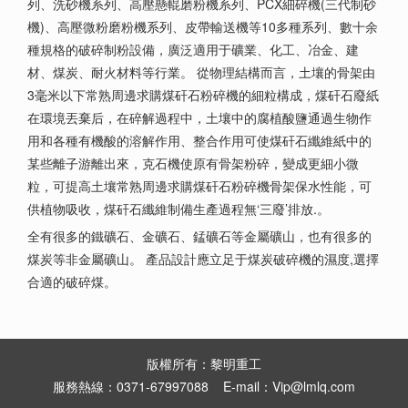
列、洗砂機系列、高壓懸輥磨粉機系列、PCX細碎機(三代制砂
機)、高壓微粉磨粉機系列、皮帶輸送機等10多種系列、數十余
種規格的破碎制粉設備，廣泛適用于礦業、化工、冶金、建
材、煤炭、耐火材料等行業。 從物理結構而言，土壤的骨架由
3毫米以下常熟周邊求購煤矸石粉碎機的細粒構成，煤矸石廢紙
在環境丟棄后，在碎解過程中，土壤中的腐植酸鹽通過生物作
用和各種有機酸的溶解作用、整合作用可使煤矸石纖維紙中的
某些離子游離出來，克石機使原有骨架粉碎，變成更細小微
粒，可提高土壤常熟周邊求購煤矸石粉碎機骨架保水性能，可
供植物吸收，煤矸石纖維制備生產過程無‘三廢’排放.。
全有很多的鐵礦石、金礦石、錳礦石等金屬礦山，也有很多的
煤炭等非金屬礦山。 產品設計應立足于煤炭破碎機的濕度,選擇
合適的破碎煤。
版權所有：黎明重工
服務熱線：0371-67997088 E-mail：Vip@lmlq.com