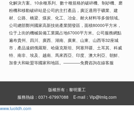
化解決方案。10余種系列、數十種規格的破碎機、制砂機、磨
粉機和移動破碎站是公司的主打產品，廣泛適用于礦業、建
材、公路、橋梁、煤炭、化工、冶金、耐火材料等多個領域。
公司總部鄭州國家高新技術產業開發區，面積80000平方米，
位于上街的機械裝備工業園占地67000平方米。公司服務網點
遍布貴州、四川、廣西、湖南、廣東、山東、山西等32座城
市，產品遠銷俄羅斯、哈薩克斯坦、阿塞拜疆、土耳其、科威
特、南非、埃及、越南、馬來西亞、印度、澳大利亞、朝鮮、
加拿大和歐盟等國家和地區。————免費咨詢在線客服
版權所有：黎明重工
服務熱線：0371-67997088 E-mail：Vip@lmlq.com
www.luolidh.com